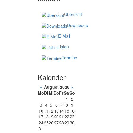
Übersicht
Downloads
E-Mail
Listen
Termine
Kalender
«
August 2026
»
Mo
Di
Mi
Do
Fr
Sa
So
1
2
3
4
5
6
7
8
9
10
11
12
13
14
15
16
17
18
19
20
21
22
23
24
25
26
27
28
29
30
31